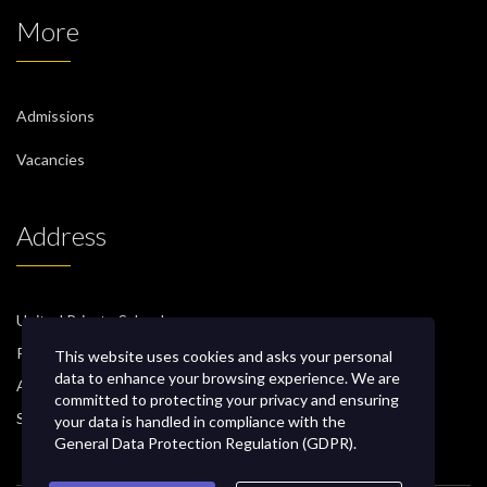
More
Admissions
Vacancies
Address
United Private School
P.O. Box 471, PC 130
This website uses cookies and asks your personal
data to enhance your browsing experience. We are
Athaiba
committed to protecting your privacy and ensuring
Sultanate of Oman
your data is handled in compliance with the
General Data Protection Regulation (GDPR)
.